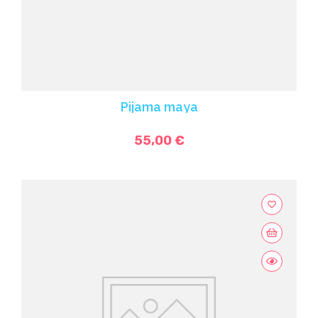
Pijama maya
55,00 €
favorite_border