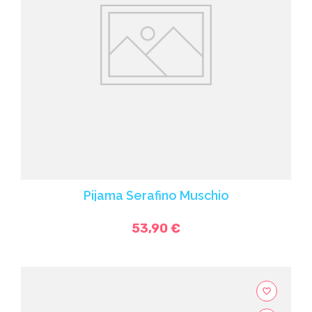
Pijama Serafino Muschio
53,90 €
favorite_border