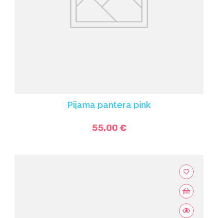
Pijama pantera pink
55,00 €
favorite_border