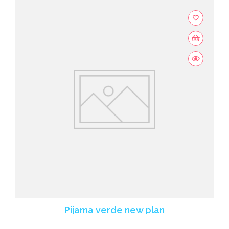
favorite_border
Pijama verde new plan