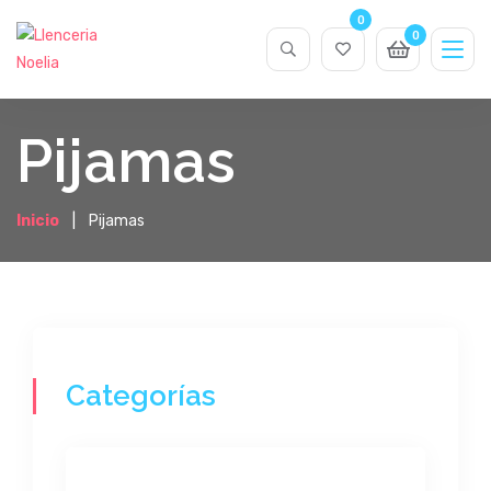
0
0
Pijamas
Inicio
Pijamas
Categorías