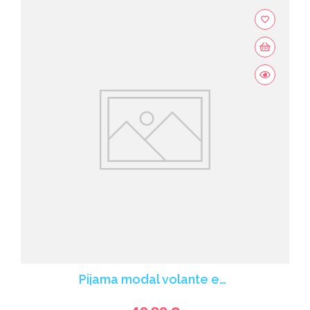
favorite_border
Pijama modal volante en el bajo negro