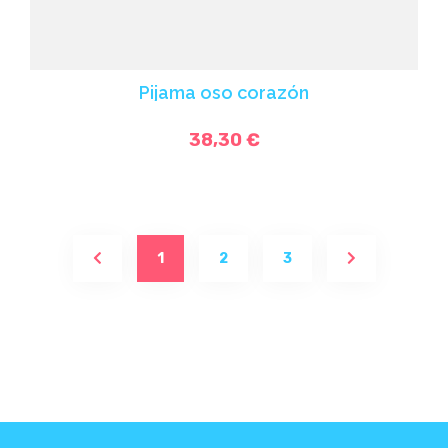
Pijama oso corazón
38,30 €
(current)
1
2
3