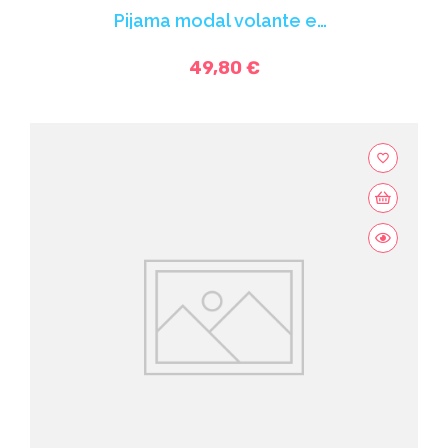
Pijama modal volante en el bajo
49,80 €
favorite_border