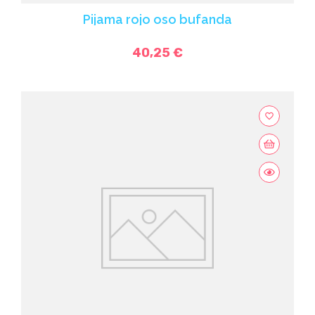
Pijama rojo oso bufanda
40,25 €
favorite_border