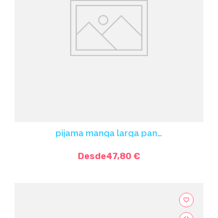
pijama manga larga pantalon estampado
Desde
47,80 €
favorite_border