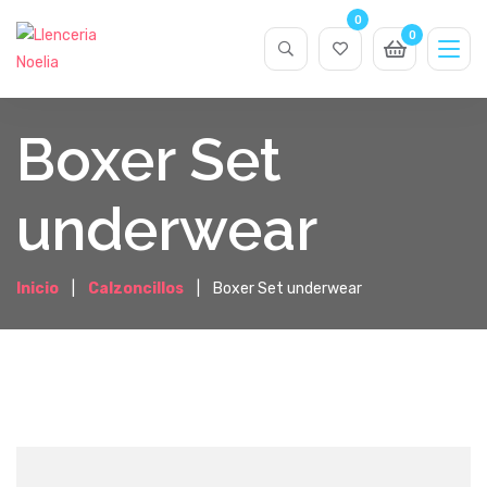
0
0
Boxer Set
underwear
Inicio
Calzoncillos
Boxer Set underwear